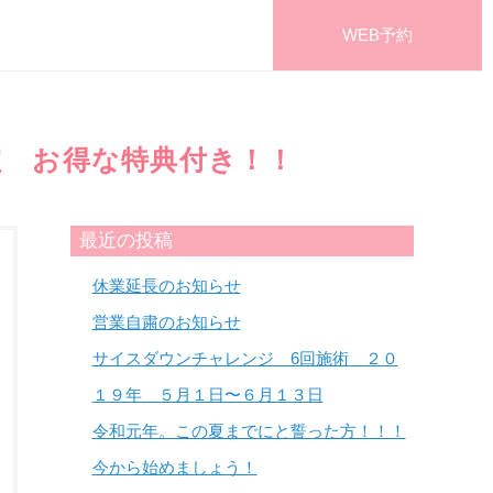
WEB予約
定 お得な特典付き！！
最近の投稿
休業延長のお知らせ
営業自粛のお知らせ
サイスダウンチャレンジ 6回施術 ２０
１９年 ５月１日〜６月１３日
令和元年。この夏までにと誓った方！！！
今から始めましょう！