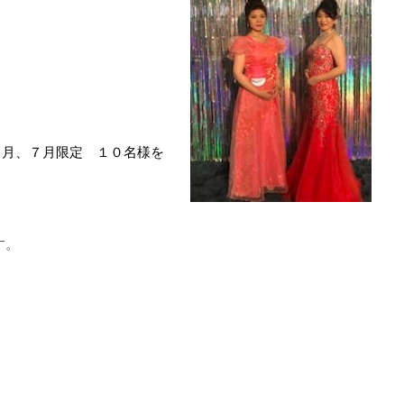
員を６月、７月限定 １０名様を
す。