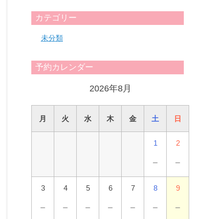
カテゴリー
未分類
予約カレンダー
2026年8月
月
火
水
木
金
土
日
1
2
－
－
3
4
5
6
7
8
9
－
－
－
－
－
－
－